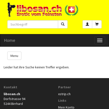
Home
Toggl
naviga
Menu
Leider hat ihre Suche keinen Treffer ergeben.
Kontakt
Partner
libosan.ch
xstrip.ch
Dorfstrasse 94
Links
5244 Birrhard
Mein Konto