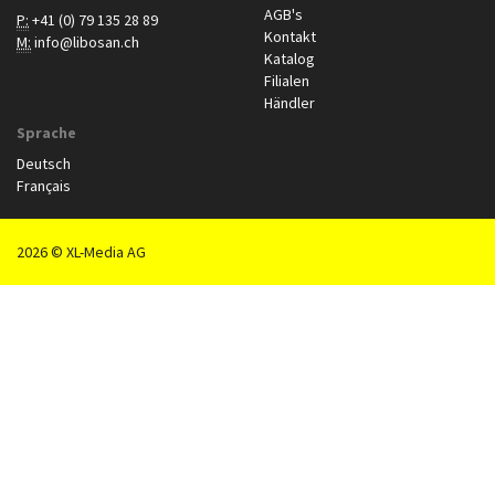
AGB's
P:
+41 (0) 79 135 28 89
Kontakt
M:
info@libosan.ch
Katalog
Filialen
Händler
Sprache
Deutsch
Français
2026 © XL-Media AG