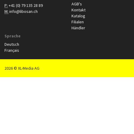
AGB's
P:
+41 (0) 79 135 28 89
Kontakt
M:
info@libosan.ch
Katalog
Filialen
Händler
Sprache
Deutsch
Français
2026 © XL-Media AG