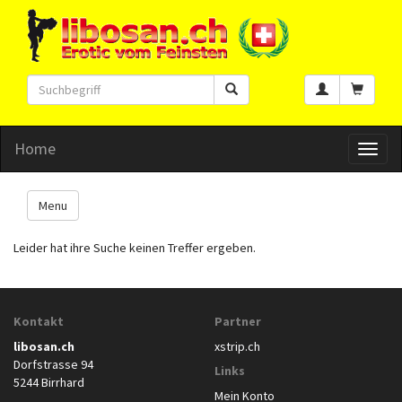
Home
Toggl
naviga
Menu
Leider hat ihre Suche keinen Treffer ergeben.
Kontakt
Partner
libosan.ch
xstrip.ch
Dorfstrasse 94
Links
5244 Birrhard
Mein Konto