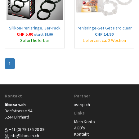
Silikon-Penisringe, 3er-Pack
Penisringe-Set Get Hard clear
CHF 5.00
CHF 14.90
statt 19.90
Sofort lieferbar
Lieferzeit ca. 2 Wochen
1
Kontakt
Partner
libosan.ch
xstrip.ch
Dorfstrasse 94
Links
5244 Birrhard
Mein Konto
AGB's
P:
+41 (0) 79 135 28 89
Kontakt
M:
info@libosan.ch