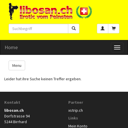
Home
Toggl
naviga
Menu
Leider hat ihre Suche keinen Treffer ergeben.
Kontakt
Partner
libosan.ch
xstrip.ch
Dorfstrasse 94
Links
5244 Birrhard
Mein Konto