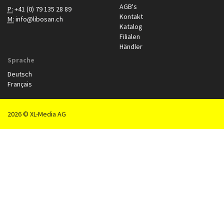
AGB's
P:
+41 (0) 79 135 28 89
Kontakt
M:
info@libosan.ch
Katalog
Filialen
Händler
Sprache
Deutsch
Français
2026 © XL-Media AG