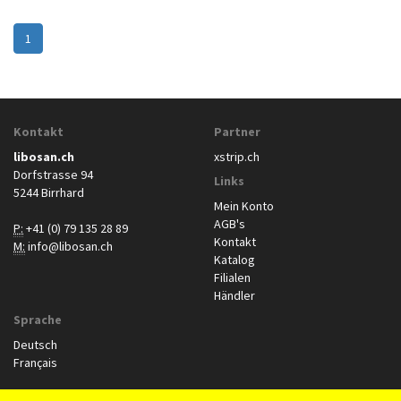
1
Kontakt
Partner
libosan.ch
xstrip.ch
Dorfstrasse 94
Links
5244 Birrhard
Mein Konto
AGB's
P:
+41 (0) 79 135 28 89
Kontakt
M:
info@libosan.ch
Katalog
Filialen
Händler
Sprache
Deutsch
Français