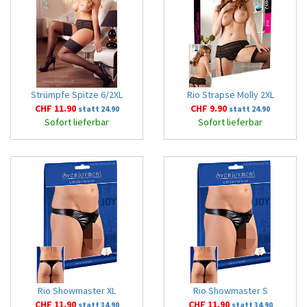
Strümpfe Spitze 6/2XL
Rio Strapse Molly 2XL
CHF 11.90
CHF 9.90
statt 24.90
statt 24.90
Sofort lieferbar
Sofort lieferbar
Rio Showmaster XL
Rio Showmaster S
CHF 11.90
CHF 11.90
statt 34.90
statt 34.90