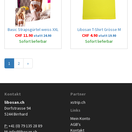
Basic Strapsgürtel weiss XXL
Libosan T-Shirt Grösse M
CHF 11.90
CHF 4.90
statt 24.90
statt 19.90
Sofort lieferbar
Sofort lieferbar
1
2
»
Kontakt
Partner
libosan.ch
xstrip.ch
Dorfstrasse 94
Links
5244 Birrhard
Mein Konto
AGB's
P:
+41 (0) 79 135 28 89
Kontakt
M:
info@libosan.ch