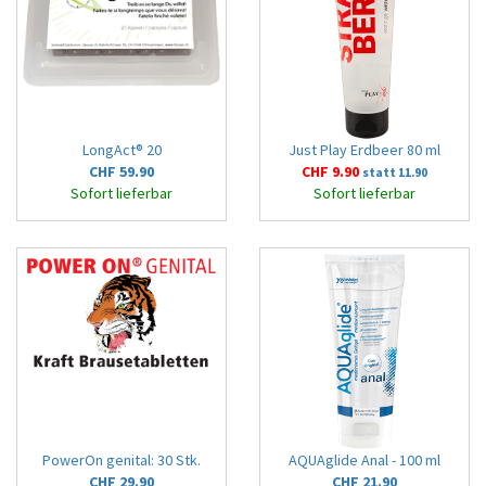
LongAct® 20
Just Play Erdbeer 80 ml
CHF 59.90
CHF 9.90
statt 11.90
Sofort lieferbar
Sofort lieferbar
PowerOn genital: 30 Stk.
AQUAglide Anal - 100 ml
CHF 29.90
CHF 21.90